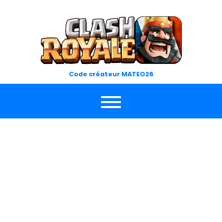
Skip
to
content
Code créateur MATEO26