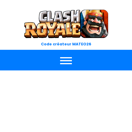
Skip
to
content
Code créateur MATEO26