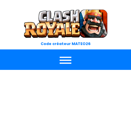
Skip
to
content
Code créateur MATEO26