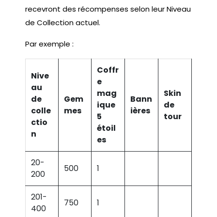
recevront des récompenses selon leur Niveau
de Collection actuel.
Par exemple :
Coffr
Nive
e
au
mag
Skin
de
Gem
Bann
ique
de
colle
mes
ières
5
tour
ctio
étoil
n
es
20-
500
1
200
201-
750
1
400