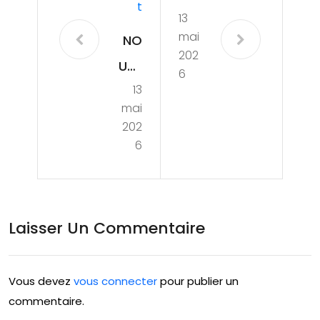
T
13
mai
NO
202
UVE
6
13
LLE
mai
CA
202
RTE
6
LÉG
END
AIR
Laisser Un Commentaire
E,
NO
Vous devez
vous connecter
pour publier un
UVE
commentaire.