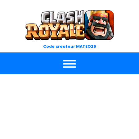
Skip
to
content
Code créateur MATEO26