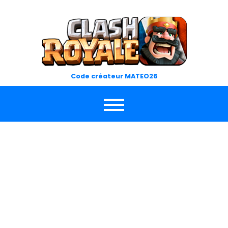
Skip
to
content
Code créateur MATEO26