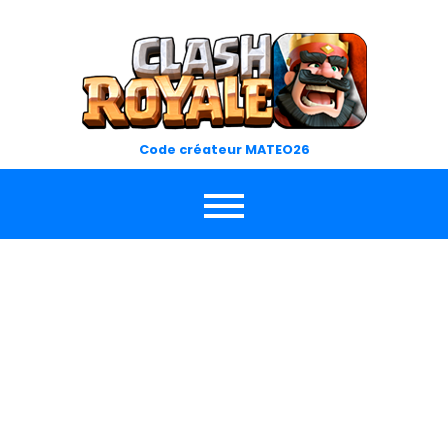
Skip
to
content
Code créateur MATEO26