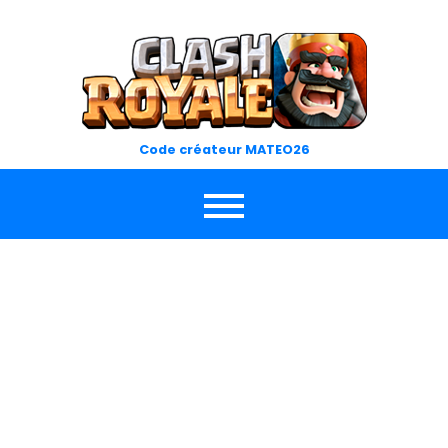
Skip
to
content
Code créateur MATEO26