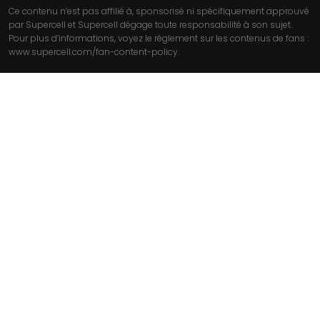
Ce contenu n’est pas affilié à, sponsorisé ni spécifiquement approuvé
par Supercell et Supercell dégage toute responsabilité à son sujet.
Pour plus d’informations, voyez le règlement sur les contenus de fans :
www.supercell.com/fan-content-policy.