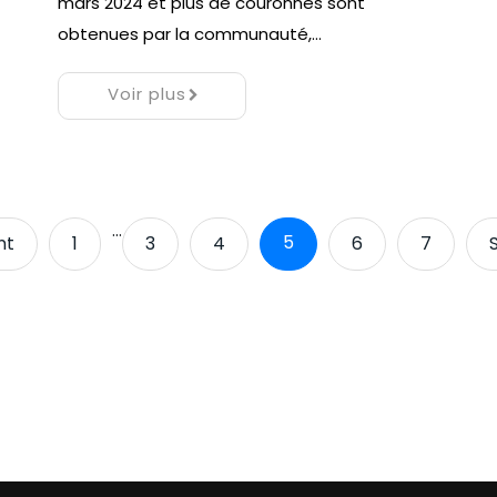
mars 2024 et plus de couronnes sont
obtenues par la communauté,…
Voir plus
…
5
nt
1
3
4
6
7