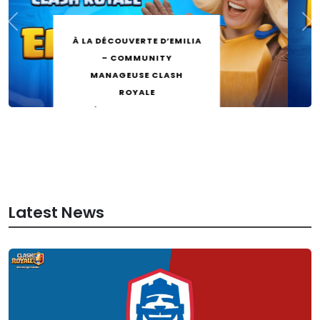
Nouveaux niveaux de
collection et
changements des
maîtrises
by
Mateo26
13 mai 2026
Latest News